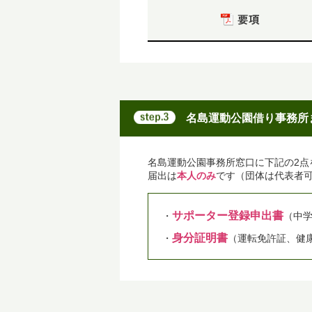
名島運動公園借り事務所
名島運動公園事務所窓口に下記の2点
届出は
本人のみ
です（団体は代表者
サポーター登録申出書
・
（中
身分証明書
・
（運転免許証、健