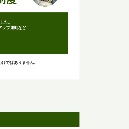
した。
アップ運動など
。
。
わけではありません。