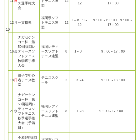
11
日
トテニス連
12
ス選手権大
12
17：00
盟
会
福岡県ソフ
1～8 9～
9：00～19：00 9：00～
12
月
一貫指導
トテニス連
12
12
17：00
盟
10
ナガセケン
コー杯 第
50回福岡レ
福岡レディ
16
金
ディースソ
ースソフト
8
1～8
9：00～17：00
フトテニス
テニス連盟
秋季選手権
大会
親子で初心
テニススク
18
日
者テニス教
2
3～4
9：00～13：00
ール
室
ナガセケン
コー杯 第
50回福岡レ
福岡レディ
ディースソ
21
水
ースソフト
8
1～8
9：00～17：00
フトテニス
テニス連盟
秋季選手権
大会（予備
日）
令和8年福岡
福岡市ソフ