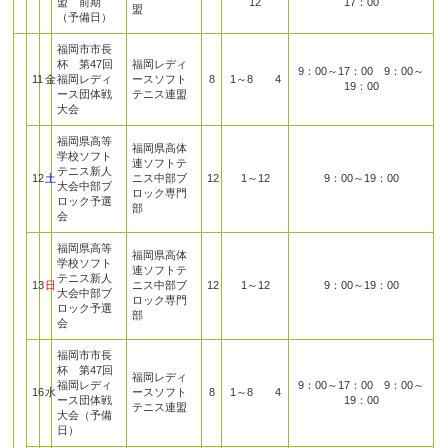
盟 前期
12
17：00
盟
（予備日）
福岡市市長
杯 第47回
福岡レディ
9：00～17：00 9：00～
11
金
福岡レディ
ースソフト
8
1～8 4
19：00
ース団体戦
テニス連盟
大会
福岡県高等
福岡県高体
学校ソフト
連ソフトテ
テニス新人
12
土
ニス中部ブ
12
1～12
9：00～19：00
大会中部ブ
ロック専門
ロック予選
部
会
福岡県高等
福岡県高体
学校ソフト
連ソフトテ
テニス新人
13
日
ニス中部ブ
12
1～12
9：00～19：00
大会中部ブ
ロック専門
ロック予選
部
会
福岡市市長
杯 第47回
福岡レディ
福岡レディ
9：00～17：00 9：00～
16
水
ースソフト
8
1～8 4
ース団体戦
19：00
テニス連盟
大会（予備
日）