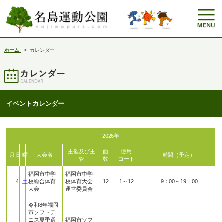
ホーム
>
カレンダー
イベントカレンダー
2026年
主催及び主
面
使用
月
日
曜
大会名
時間（予定）
管
数
コート
福岡市中学
福岡市中学
4
土
校総合体育
校体育大会
12
1～12
9：00～19：00
大会
運営委員会
令和8年福岡
市ソフトテ
ニス夏季選
福岡市ソフ