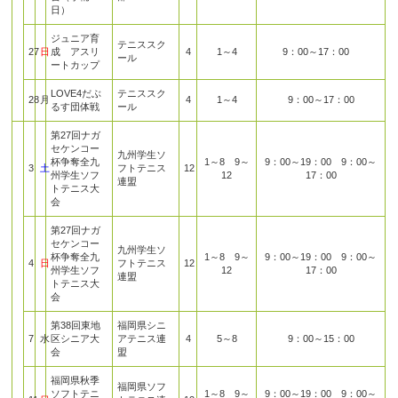
日）
ジュニア育
テニススク
27
日
成 アスリ
4
1～4
9：00～17：00
ール
ートカップ
LOVE4だぶ
テニススク
28
月
4
1～4
9：00～17：00
るす団体戦
ール
第27回ナガ
セケンコー
九州学生ソ
杯争奪全九
1～8 9～
9：00～19：00 9：00～
3
土
フトテニス
12
州学生ソフ
12
17：00
連盟
トテニス大
会
第27回ナガ
セケンコー
九州学生ソ
杯争奪全九
1～8 9～
9：00～19：00 9：00～
4
日
フトテニス
12
州学生ソフ
12
17：00
連盟
トテニス大
会
第38回東地
福岡県シニ
7
水
区シニア大
アテニス連
4
5～8
9：00～15：00
会
盟
福岡県秋季
福岡県ソフ
ソフトテニ
1～8 9～
9：00～19：00 9：00～