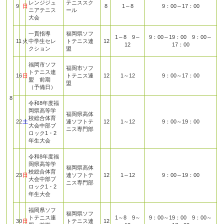
レンジジュ
テニススク
9
日
8
1～8
9：00～17：00
ニアテニス
ール
大会
一貫指導
福岡県ソフ
1～8 9～
9：00～19：00 9：00～
11
火
中学生セレ
トテニス連
12
12
17：00
クション
盟
福岡市ソフ
福岡市ソフ
トテニス連
16
日
トテニス連
12
1～12
9：00～17：00
盟 前期
盟
（予備日）
8
令和8年度福
岡県高等学
福岡県高体
校総合体育
22
土
連ソフトテ
12
1～12
9：00～19：00
大会中部ブ
ニス専門部
ロック1・2
年生大会
令和8年度福
岡県高等学
福岡県高体
校総合体育
23
日
連ソフトテ
12
1～12
9：00～19：00
大会中部ブ
ニス専門部
ロック1・2
年生大会
福岡県ソフ
福岡県ソフ
トテニス連
1～8 9～
9：00～19：00 9：00～
30
日
トテニス連
12