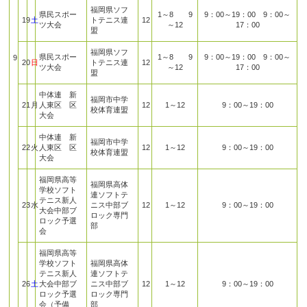
福岡県ソフ
県民スポー
1～8 9
9：00～19：00 9：00～
19
土
トテニス連
12
ツ大会
～12
17：00
盟
福岡県ソフ
県民スポー
1～8 9
9：00～19：00 9：00～
9
20
日
トテニス連
12
ツ大会
～12
17：00
盟
中体連 新
福岡市中学
21
月
人東区 区
12
1～12
9：00～19：00
校体育連盟
大会
中体連 新
福岡市中学
22
火
人東区 区
12
1～12
9：00～19：00
校体育連盟
大会
福岡県高等
福岡県高体
学校ソフト
連ソフトテ
テニス新人
23
水
ニス中部ブ
12
1～12
9：00～19：00
大会中部ブ
ロック専門
ロック予選
部
会
福岡県高等
学校ソフト
福岡県高体
テニス新人
連ソフトテ
26
土
大会中部ブ
ニス中部ブ
12
1～12
9：00～19：00
ロック予選
ロック専門
会（予備
部